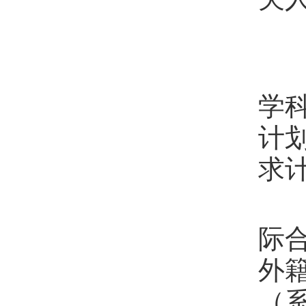
第
学
计
求
第
际
外
（