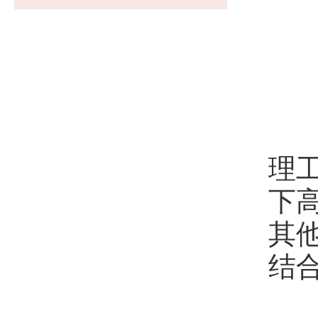
第
理
下
其
结
第