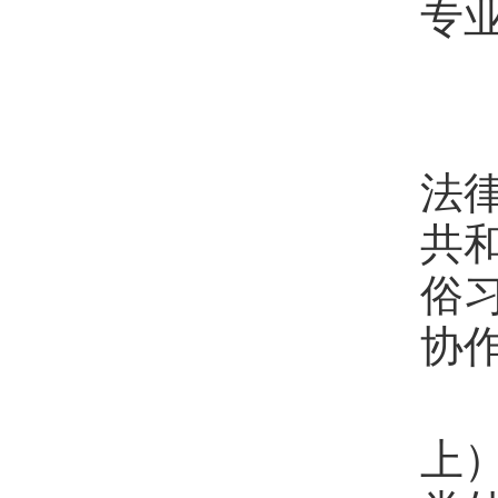
专
第
法
共
俗
协
第
上