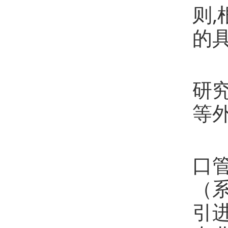
则
的
第
研
等
第
口
（
引