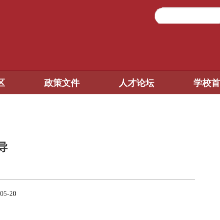
区
政策文件
人才论坛
学校首
导
05-20