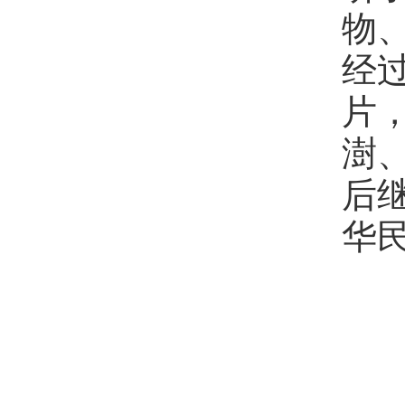
物
经
片
澍
后
华