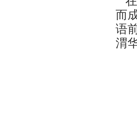
而
语
渭