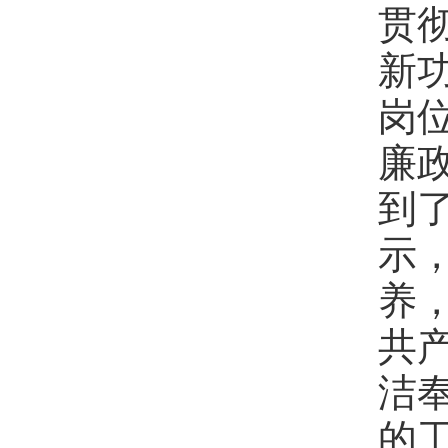
贯
新
岗
廉
到
示
养
共
洁
的