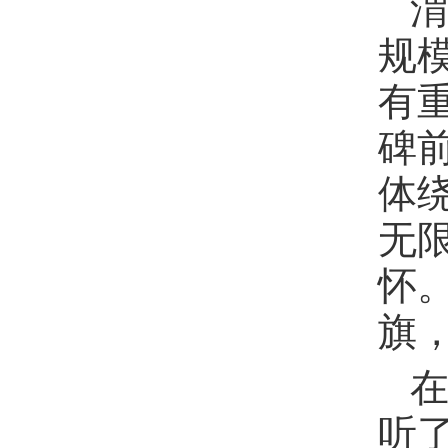
规
有
碑
体
无
怀
旗
听