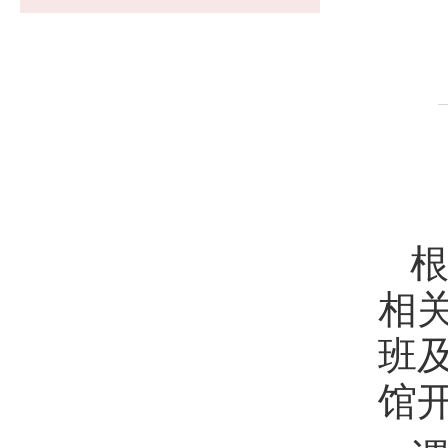
相
班
馆