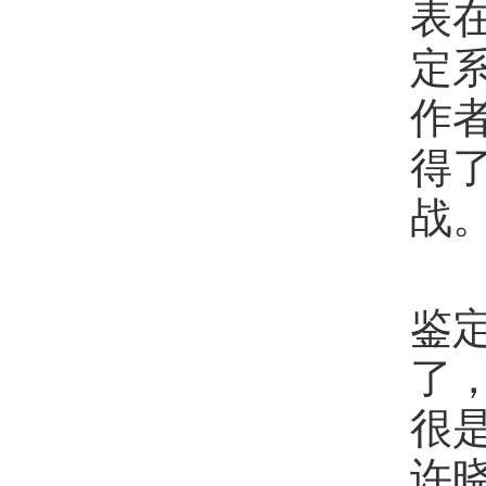
表在
定
作
得
战
2
鉴
了，
很
许