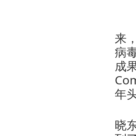
瑞
来
病
成果
Co
年
2
晓