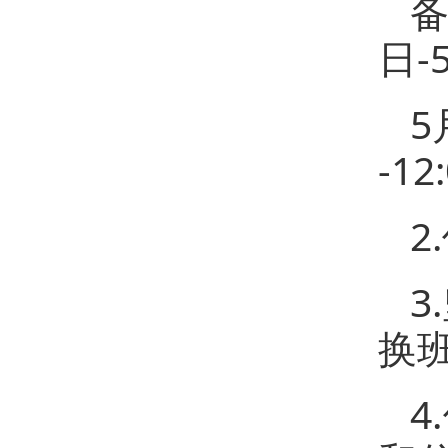
备
日-
5
-12
2
3
换
4