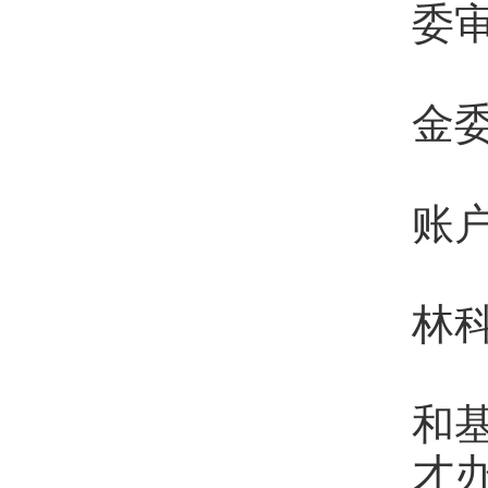
委
③
金
④
账
2
林
3
和
才