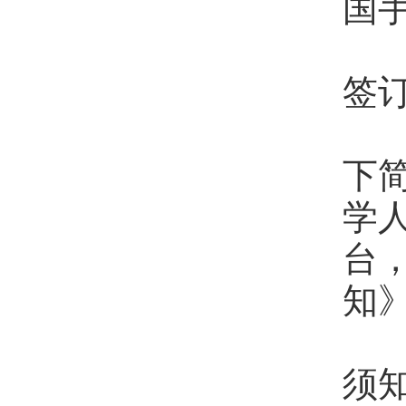
国
1
签
①
下
学
台
知
②
须