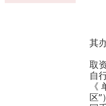
我
其
取
自
《
区