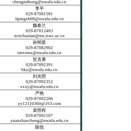
chengmihong@nwafu.edu.cn
李平
029-87081581
lipingzh68@nwafu.edu.cn
魏春兰
029-87012403
weichunlan@ms.iswc.ac.cn
孙明星
029-87082902
smxsmx@nwafu.edu.cn
贺克勇
029-87092391
hky@nwafu.edu.cn
刘光照
029-87092352
xxxy@nwafu.edu.cn
严艳
029-87092206
yy12110360@163.com
袁照程
029-87092107
yuanzhaocheng@nwafu.edu.cn
陈悦