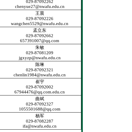
029-87092262
chenyue27@nwafu.edu.cn
王晨
029-87092226
wangchen5529@nwafu.edu.cn
孟立东
029-87092662
657391007@qq.com
朱敏
029-87081209
jgxyzp@nwafu.edu.cn
陈琳
029-87092321
chenlin1984@nwafu.edu.cn
崔宇
029-87092002
67944476@qq.com.edu.cn
曲斌
029-87092327
1055501688@qq.com
杨军
029-87082287
ifa@nwafu.edu.cn