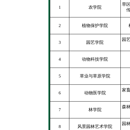
旱
1
农学院
2
植物保护学院
园
3
园艺学院
4
动物科技学院
5
草业与草原学院
家
6
动物医学院
森
7
林学院
园
8
风景园林艺术学院