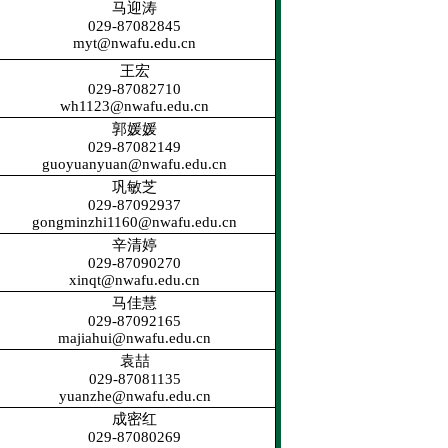
马迎涛
029-87082845
myt@nwafu.edu.cn
王宏
029-87082710
wh1123@nwafu.edu.cn
郭媛媛
029-87082149
guoyuanyuan@nwafu.edu.cn
巩敏芝
029-87092937
gongminzhi1160@nwafu.edu.cn
辛清婷
029-87090270
xinqt@nwafu.edu.cn
马佳慧
029-87092165
majiahui@nwafu.edu.cn
袁喆
029-87081135
yuanzhe@nwafu.edu.cn
成密红
029-87080269