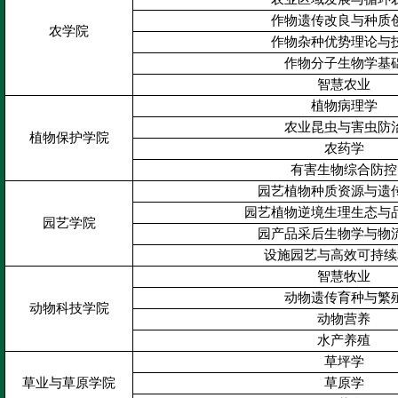
作物遗传改良与种质
农学院
作物杂种优势理论与
作物分子生物学基
智慧农业
植物病理学
农业昆虫与害虫防
植物保护学院
农药学
有害生物综合防控
园艺植物种质资源与遗
园艺植物逆境生理生态与
园艺学院
园产品采后生物学与物
设施园艺与高效可持续
智慧牧业
动物遗传育种与繁
动物科技学院
动物营养
水产养殖
草坪学
草业与草原学院
草原学